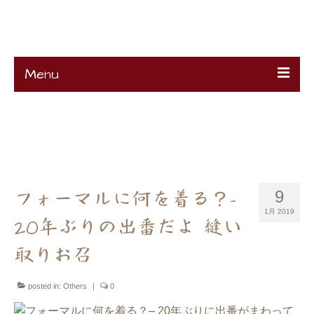
K's Remake
Menu
HOME
About
Ciao !
Contact
Projects
K’s Profile
フォーマルに何を着る？–
9
1月 2019
20年ぶりの出番だよ 縫い
取りお召
posted in:
Others
|
0