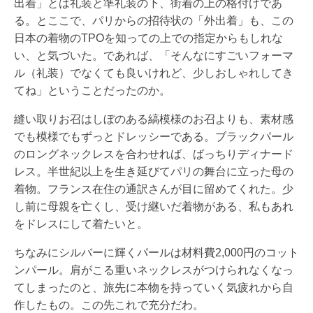
出着」とは礼装と準礼装の下、街着の上の格付けであ
る。とここで、パリからの招待状の「外出着」も、この
日本の着物のTPOを知っての上での指定からもしれな
い、と気づいた。であれば、「そんなにすごいフォーマ
ル（礼装）でなくても良いけれど、少しおしゃれしてき
てね」ということだったのか。
縫い取りお召はしぼのある縞模様のお召よりも、素材感
でも模様でもずっとドレッシーである。ブラックパール
のロングネックレスを合わせれば、ばっちりディナード
レス。半世紀以上を生き延びてパリの舞台に立った母の
着物。フランス在住の通訳さんが目に留めてくれた。少
し前に母親を亡くし、受け継いだ着物がある、私もあれ
をドレスにして着たいと。
ちなみにシルバーに輝くパールは材料費2,000円のコット
ンパール。肩がこる重いネックレスがつけられなくなっ
てしまったのと、旅先に本物を持っていく気疲れから自
作したもの。この先これで充分だわ。