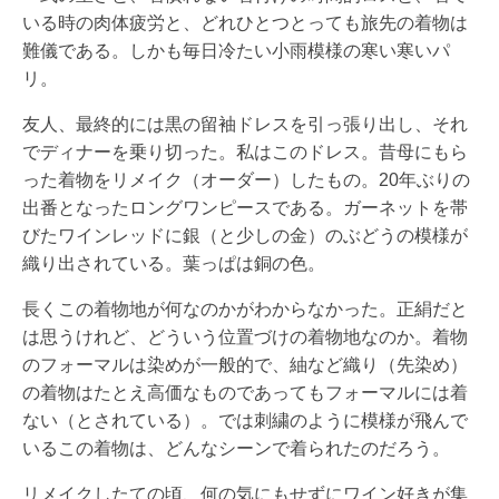
いる時の肉体疲労と、どれひとつとっても旅先の着物は
難儀である。しかも毎日冷たい小雨模様の寒い寒いパ
リ。
友人、最終的には黒の留袖ドレスを引っ張り出し、それ
でディナーを乗り切った。私はこのドレス。昔母にもら
った着物をリメイク（オーダー）したもの。20年ぶりの
出番となったロングワンピースである。ガーネットを帯
びたワインレッドに銀（と少しの金）のぶどうの模様が
織り出されている。葉っぱは銅の色。
長くこの着物地が何なのかがわからなかった。正絹だと
は思うけれど、どういう位置づけの着物地なのか。着物
のフォーマルは染めが一般的で、紬など織り（先染め）
の着物はたとえ高価なものであってもフォーマルには着
ない（とされている）。では刺繍のように模様が飛んで
いるこの着物は、どんなシーンで着られたのだろう。
リメイクしたての頃、何の気にもせずにワイン好きが集