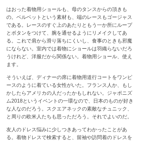
はおった着物用ショールも、母のタンスからの頂きも
の。ベルベットという素材も、端のレースもゴージャス
である。レースのすぐ上のあたりともう一か所にループ
とボタンをつけて、腕を通せるようにリメイクしてあ
る。これで肩から滑り落ちにくいし、食事のときも邪魔
にならない。室内では着物にショールは羽織らないだろ
うけれど、洋服だから関係ない。着物用ショール、使え
ます。
そういえば、ディナーの席に着物用道行コートをワンピ
ースのように着ている女性がいた。フランス人か、もし
かしたらアメリカの人だったかもしれない。ジャポニズ
ム2018というイベントの一環なので、日本のものが好き
な人なのだろう。スクエアネックの素敵なチュニック、
と周りの欧米人たちも思っただろう。それでよいのだ。
友人のドレス悩みに少しつきあってわかったことがあ
る。着物ドレスで検索すると、留袖や訪問着のドレスを