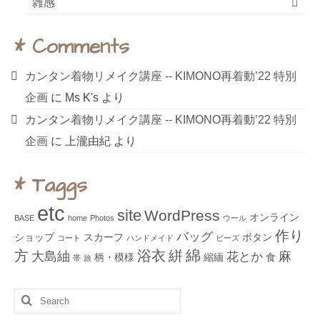
雑感
* Comments
カンタン着物リメイク講座 ‐‐ KIMONO再着動’22 特別
企画
に
Ms K's
より
カンタン着物リメイク講座 ‐‐ KIMONO再着動’22 特別
企画
に
上瀧由紀
より
* Taggs
etc
site
WordPress
オンライン
BASE
home
Photos
ウール
作り
バッグ
ショップ
スカーフ
ボタン
コート
ハンドメイド
ビーズ
綿
方
浴衣
絣
大島紬
麻
花とか
柄・模様
縮緬
食
帯
旅
Search
for: