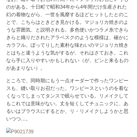
のがある。十日町で昭和34年から4年間だけ生産された
幻の着物ながら、一世を風靡するほどヒットしたとのこ
とで、こちらはときどき見かける。マジョリカ焼きのよ
うな雰囲気、と説明される。多色使いかつラメ糸できら
きらと織りだされたアラベスクのような模様は、確かに
カラフル。ぼってりした素朴な味わいのマジョリカ焼き
とはちと違うような気がするが、それはさておき。これ
なら手に入りやすいかもしれない（が、ピンと来るもの
があまりない）。
ところで、同時期にもう一点オーダーで作ったワンピー
スも、縫い取りお召だった。ワンピースというのを着な
くなってしまってタンスで眠らせている。リメイクして
もこれでは意味がない。丈を短くしてチュニックに、あ
るいはブラウスにするとか、リ・リメイクしようかと思
いつつ…。