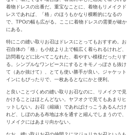
着物ドレスの出番だ。重宝なことに、着物もリメイクド
レスであれば、「格」のほうもかなり横断的になるの
で、TPOの幅も広がる。ここに着物ドレスの需要が確か
にある。
特にこの縫い取りお召はドレスにとってもおすすめ。お
召自体の「格」も小紋より上で幅広く着られるけれど、
訪問着などに比べてこなれた、着やすい模様だったりす
る。シンプルなワンピースにするとキモノっぽさも抜け
て（あか抜けて）、とても使い勝手が良い。ジャケット
インにもぴったりで、一枚あるとなにかと便利。
と良いことづくめの縫い取りお召なのに、リメイクで見
かけることはほとんどない。ヤフオクで見てもあまりヒ
ットしない。お召（縮緬）であればけっこうあるんだけ
れど、しぼのある布地は水を通すと縮んでしまうので、
リメイクにはあまり向かない。
なお、縫い取りお召の仲間？にマジョリカお召というも