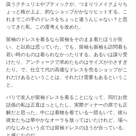
扱うクチュリエやブティックが、つまりリメイクよりち
ょっと格が上よ、的なショップがかなりヒットする。こ
れまでこの手のドレスをちょっと違うんじゃない？と思
ってきた私、この度考えを改めた。
留袖のドレスを着るなら留袖をそのまま着たほうが良
い、と以前は思っていた。でも、留袖も振袖も訪問着も
若い時のものは着られなかったりする。あるいは譲り受
けたり、アンティークで求めたものはサイズが小さすぎ
たり。で、仕立て代の高価なドレスを売るショップがこ
れだけあるということは、それだけ需要もあるというこ
と。
パリで友人が留袖ドレスを着ることになって、同行お世
話係の私は正直ほっとしたし、実際ディナーの席でも正
解だと思った。中には着物を着ている一団もいて、彼ら
彼女たちは華やかなオーラを放ってはいたけれど、場へ
のなじみという点では留袖ドレスのほうが合っている、
と感じたのだ。