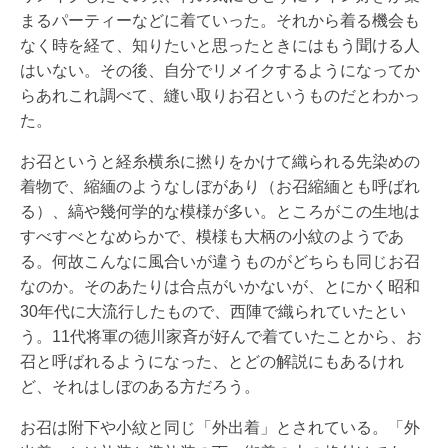
まるパーティーなどに着ていった。それから着る機会も
なく時を経て、知りたいと思ったときにはもう聞ける人
はいない。その後、自分でリメイクするようになってか
らあれこれ調べて、縫い取りお召というものだとわかっ
た。
お召というと経糸横糸に撚りをかけて織られる先染めの
着物で、縮緬のようなしぼがあり（お召縮緬とも呼ばれ
る）、縞や幾何学的な模様が多い。ところがこの生地は
すべすべとなめらかで、模様も大柄の小紋のようであ
る。何故こんなに風合いが違うものがどちらも同じお召
なのか。そのあたりは合点がいかないが、とにかく昭和
30年代に大流行したもので、西陣で織られていたとい
う。11代将軍の徳川家斉が好んで着ていたことから、お
召と呼ばれるようになった、とどの解説にもあるけれ
ど、それはしぼのある方だろう。
お召は附下や小紋と同じ「外出着」とされている。「外