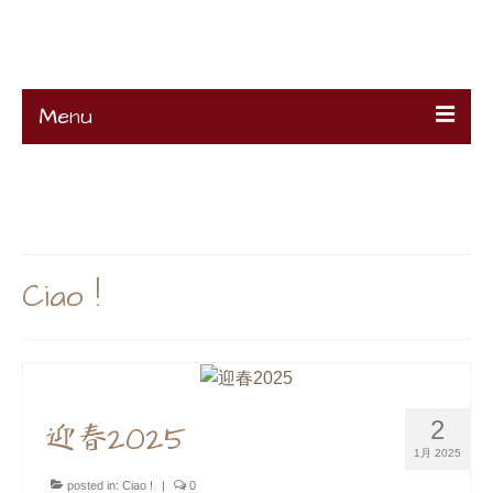
K's Remake
Menu
HOME
About
Ciao !
Contact
Projects
K’s Profile
Ciao !
2
迎春2025
1月 2025
posted in:
Ciao !
|
0