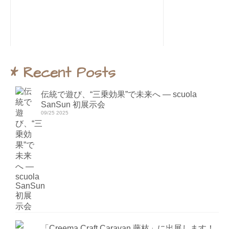
* Recent Posts
伝統で遊び、“三乗効果”で未来へ ― scuola
SanSun 初展示会
09/25 2025
「Creema Craft Caravan 藤枝」に出展します！