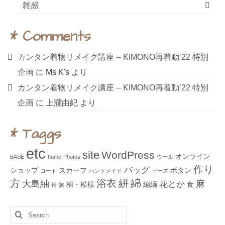
雑感
* Comments
カンタン着物リメイク講座 ‐‐ KIMONO再着動’22 特別
企画
に
Ms K's
より
カンタン着物リメイク講座 ‐‐ KIMONO再着動’22 特別
企画
に
上瀧由紀
より
* Taggs
etc
site
WordPress
オンライン
BASE
home
Photos
ウール
作り
バッグ
ショップ
スカーフ
ボタン
コート
ハンドメイド
ビーズ
綿
方
浴衣
絣
大島紬
麻
花とか
柄・模様
縮緬
食
帯
旅
Search
for: