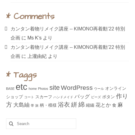
* Comments
カンタン着物リメイク講座 ‐‐ KIMONO再着動’22 特別
企画
に
Ms K's
より
カンタン着物リメイク講座 ‐‐ KIMONO再着動’22 特別
企画
に
上瀧由紀
より
* Taggs
etc
site
WordPress
オンライン
BASE
home
Photos
ウール
作り
バッグ
ショップ
スカーフ
ボタン
コート
ハンドメイド
ビーズ
綿
方
浴衣
絣
大島紬
麻
花とか
柄・模様
縮緬
食
帯
旅
Search
for: