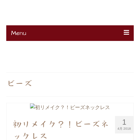
K's Remake
Menu
HOME
About
Ciao !
Contact
Projects
K’s Profile
ビーズ
1
初リメイク？！ビーズネ
4月 2018
ックレス