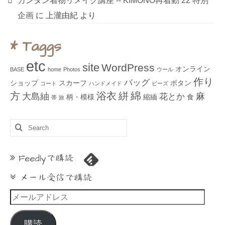
カンタン着物リメイク講座 ‐‐ KIMONO再着動’22 特別
企画
に
上瀧由紀
より
* Taggs
etc
site
WordPress
オンライン
BASE
home
Photos
ウール
作り
バッグ
ショップ
スカーフ
ボタン
コート
ハンドメイド
ビーズ
綿
方
浴衣
絣
大島紬
麻
花とか
柄・模様
縮緬
食
帯
旅
Search
for:
Feedlyで購読
メール受信で購読
メ
ー
ル
購読