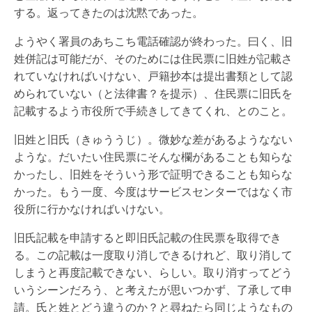
する。返ってきたのは沈黙であった。
ようやく署員のあちこち電話確認が終わった。曰く、旧
姓併記は可能だが、そのためには住民票に旧姓が記載さ
れていなければいけない、戸籍抄本は提出書類として認
められていない（と法律書？を提示）、住民票に旧氏を
記載するよう市役所で手続きしてきてくれ、とのこと。
旧姓と旧氏（きゅううじ）。微妙な差があるようなない
ような。だいたい住民票にそんな欄があることも知らな
かったし、旧姓をそういう形で証明できることも知らな
かった。もう一度、今度はサービスセンターではなく市
役所に行かなければいけない。
旧氏記載を申請すると即旧氏記載の住民票を取得でき
る。この記載は一度取り消しできるけれど、取り消して
しまうと再度記載できない、らしい。取り消すってどう
いうシーンだろう、と考えたが思いつかず、了承して申
請。氏と姓とどう違うのか？と尋ねたら同じようなもの