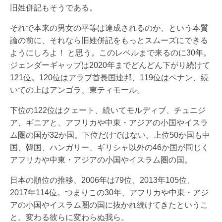
旧姓併記もそうである。
それで本来の男女の平等は達成されるのか、という本質
論の前に、それなら旧姓併記をもっとスムーズにできる
ようにしろよ！ と思う。このレベルまで来るのに30年。
ジェンダーギャップは2020年までどんどん下がり続けて
121位。120位はアラブ首長国連邦、119位はペナン、続
いての上はアンゴラ、東ティモール。
下位の122位はクェート、続いてモルディブ、チュニジ
ア、ギニアと、アフリカや中東・アジアの小国やイスラ
ム圏の国が32か国。下位だけではない。上位50か国も中
国、韓国、ハンガリー、ギリシャ以外の46か国が同じく
アフリカや中東・アジアの小国やイスラム圏の国。
日本の順位の推移、2006年は79位、2013年105位、
2017年114位。つまりこの30年、アフリカや中東・アジ
アの小国やイスラム圏の国に抜かれ続けてきたというこ
と。変わる彼らに変わらぬ我ら。