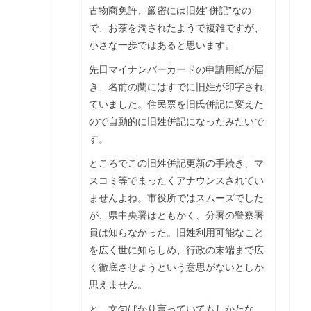
古物商免許、厳密には旧姓”併記”なの
で、お茶を濁されたようで複雑ですが、
小さな一歩ではあると思います。
先日マイナンバーカードの申請用紙が届
き、名前の蘭にはすでに旧姓が印字され
ていました。住民票を旧氏併記に変えた
ので自動的に旧姓併記になったみたいで
す。
ところでこの旧姓併記更新の手続き、マ
スコミ等でまったくアナウンスされてい
ませんよね。市役所ではスムーズでした
が、県中央署はともかく、分署の警察署
員は知らなかった。旧姓利用可能なこと
を広く世に知らしめ、行政の末端まで広
く徹底させようという意思がないとしか
思えません。
と、文句ばかり言っていてもしかたな