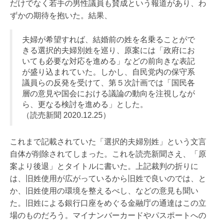
だけでなく若手の男性議員も賛成という報道があり、わ
ずかの期待を抱いた。結果、
夫婦が希望すれば、結婚前の姓を名乗ることがで
きる選択的夫婦別姓を巡り、原案には「政府にお
いても必要な対応を進める」などの前向きな表記
が盛り込まれていた。しかし、自民党内の保守系
議員らの反発を受けて、第５次計画では「国民各
層の意見や国会における議論の動向を注視しなが
ら、更なる検討を進める」とした。
（読売新聞 2020.12.25）
これまで記載されていた「選択的夫婦別姓」という文言
自体が削除されてしまった。これを読売新聞さえ、「原
案より後退」とタイトルに書いた。上記裁判の折りに
は、旧姓使用が広がっているから旧姓で良いのでは、と
か、旧姓使用の環境を整えるべし、などの意見も聞い
た。旧姓による銀行口座をめぐる金融庁の通達はこの立
場のものだろう。マイナンバーカードやパスポートへの