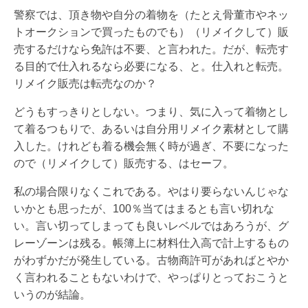
警察では、頂き物や自分の着物を（たとえ骨董市やネッ
トオークションで買ったものでも）（リメイクして）販
売するだけなら免許は不要、と言われた。だが、転売す
る目的で仕入れるなら必要になる、と。仕入れと転売。
リメイク販売は転売なのか？
どうもすっきりとしない。つまり、気に入って着物とし
て着るつもりで、あるいは自分用リメイク素材として購
入した。けれども着る機会無く時が過ぎ、不要になった
ので（リメイクして）販売する、はセーフ。
私の場合限りなくこれである。やはり要らないんじゃな
いかとも思ったが、100％当てはまるとも言い切れな
い。言い切ってしまっても良いレベルではあろうが、グ
レーゾーンは残る。帳簿上に材料仕入高で計上するもの
がわずかだが発生している。古物商許可があればとやか
く言われることもないわけで、やっぱりとっておこうと
いうのが結論。