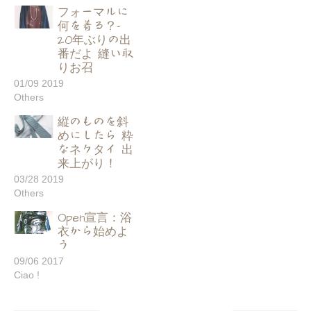
フォーマルに
何を着る？–
20年ぶりの出
番だよ 縫い取
りお召
01/09 2019
Others
縦のものを斜
めにしたら 粋
なネクタイ 出
来上がり！
03/28 2019
Others
Open宣言：浴
衣から始めよ
う
09/06 2017
Ciao !