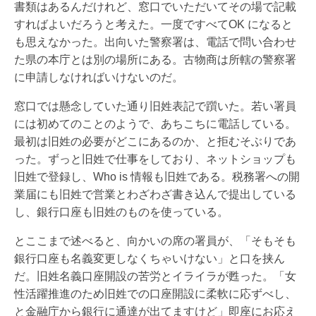
書類はあるんだけれど、窓口でいただいてその場で記載
すればよいだろうと考えた。一度ですべてOK になると
も思えなかった。出向いた警察署は、電話で問い合わせ
た県の本庁とは別の場所にある。古物商は所轄の警察署
に申請しなければいけないのだ。
窓口では懸念していた通り旧姓表記で躓いた。若い署員
には初めてのことのようで、あちこちに電話している。
最初は旧姓の必要がどこにあるのか、と拒むそぶりであ
った。ずっと旧姓で仕事をしており、ネットショップも
旧姓で登録し、Who is 情報も旧姓である。税務署への開
業届にも旧姓で営業とわざわざ書き込んで提出している
し、銀行口座も旧姓のものを使っている。
とここまで述べると、向かいの席の署員が、「そもそも
銀行口座も名義変更しなくちゃいけない」と口を挟ん
だ。旧姓名義口座開設の苦労とイライラが甦った。「女
性活躍推進のため旧姓での口座開設に柔軟に応ずべし、
と金融庁から銀行に通達が出てますけど」即座にお応え