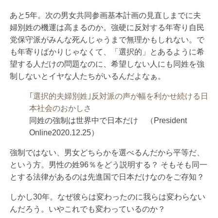
あと5年。次の男女共同参画基本計画の見直しまでに夫
婦別姓の機運は高まるのか。強硬に反対する年寄り自民
党保守派がみんな死んじゃうまで無理かもしれない。で
も年寄りばかりじゃなくて、「選択的」とあるように希
望する人だけの問題なのに、希望しない人にも同姓を強
制しないとイヤな人たちがいるんだよなぁ。
｢選択的夫婦別姓｣反対派の声が幅を利かせ続ける日
本社会のおかしさ
同姓の強制は世界中で日本だけ （President
Online2020.12.25）
強制ではない、男女どちらかを選べるんだから平等だ、
という方。男性の姓96％をどう説明する？ そもそも同一
とする法律があるのは先進国で日本だけなのをご存知？
しかし30年。なぜ彼らは変わったのに我らは変わらない
んだろう。いやこれでも変わっているのか？