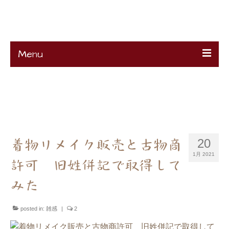
K's Remake
Menu
HOME
About
Ciao !
Contact
Projects
K’s Profile
着物リメイク販売と古物商
20
1月 2021
許可 旧姓併記で取得して
みた
posted in:
雑感
|
2