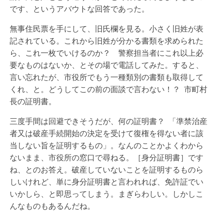
です、というアバウトな回答であった。
無事住民票を手にして、旧氏欄を見る。小さく旧姓が表
記されている。これから旧姓が分かる書類を求められた
ら、これ一枚でいけるのか？ 警察担当者にこれ以上必
要なものはないか、とその場で電話してみた。すると、
言い忘れたが、市役所でもう一種類別の書類も取得して
くれ、と。どうしてこの前の面談で言わない！？ 市町村
長の証明書。
三度手間は回避できそうだが、何の証明書？ 「準禁治産
者又は破産手続開始の決定を受けて復権を得ない者に該
当しない旨を証明するもの」。なんのことかよくわから
ないまま、市役所の窓口で尋ねる。［身分証明書］です
ね、とのお答え。破産していないことを証明するものら
しいけれど、単に身分証明書と言われれば、免許証でい
いかしら、と即思ってしまう。まぎらわしい。しかしこ
んなものもあるんだね。