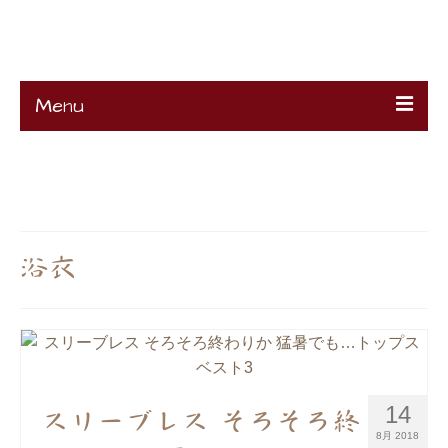
K's Remake
Menu
HOME
About
Ciao !
Contact
Projects
K’s Profile
浴衣
14
スリーブレス そろそろ終
8月 2018