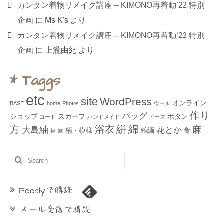
カンタン着物リメイク講座 ‐‐ KIMONO再着動’22 特別
企画
に
Ms K's
より
カンタン着物リメイク講座 ‐‐ KIMONO再着動’22 特別
企画
に
上瀧由紀
より
* Taggs
etc
site
WordPress
オンライン
BASE
home
Photos
ウール
作り
バッグ
ショップ
スカーフ
ボタン
コート
ハンドメイド
ビーズ
綿
方
浴衣
絣
大島紬
麻
花とか
柄・模様
縮緬
食
帯
旅
Search
for:
Feedlyで購読
メール受信で購読