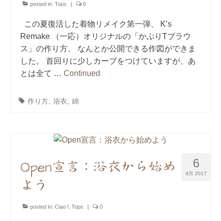
posted in:
Tops
|
0
この夏復活した着物リメイク第一弾、 K’s
Remake （一応）オリジナルの「かぶりTブラウ
ス」の作り方、 なんとか公開できる作図ができま
した。 首回りに少しカーブをつけていますが、あ
とは全て …
Continued
作り方
,
浴衣
,
綿
6
Open宣言：浴衣から始め
9月 2017
よう
posted in:
Ciao !
,
Tops
|
0