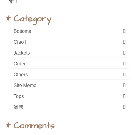
* Category
Bottoms
Ciao !
Jackets
Order
Others
Site Memo
Tops
雑感
* Comments