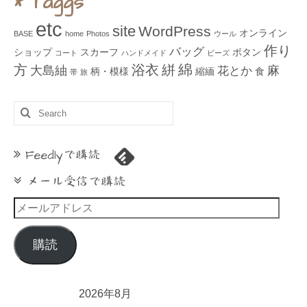
* Taggs
etc
site
WordPress
オンライン
BASE
home
Photos
ウール
作り
バッグ
ショップ
スカーフ
ボタン
コート
ハンドメイド
ビーズ
綿
方
浴衣
絣
大島紬
麻
花とか
柄・模様
縮緬
食
帯
旅
Search
for:
Feedlyで購読
メール受信で購読
メ
ー
ル
購読
ア
ド
レ
2026年8月