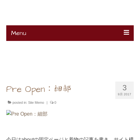
K's Remake
Menu
HOME
About
Ciao !
Contact
Projects
K’s Profile
Pre Open：細部
3
9月 2017
posted in:
Site Memo
|
0
今日はaboutの固定ページと着物の記事を書き、サイト構