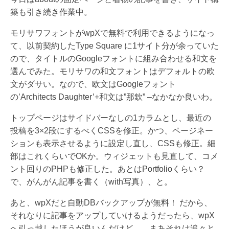
築も引き続き作業中。
モリサワフォントがwpXで無料で利用できるようになっ
て、以前契約したType Square に1サイト分が余っていた
ので、タイトルのGoogleフォントに組み合わせる和文を
選んでみた。モリサワの和文フォントはデフォルトの欧
文がダサい。なので、欧文はGoogleフォント
の’Architects Daughter’+和文は”那欽” –なかなか良いわ。
トップページはサイドバーなしの1カラムとし、最近の
投稿を3×2段にするべくCSSを修正。かつ、ページネー
ションも表示させるように設定し直し、CSSも修正。細
部はこれくらいでOKか。ウィジェットも見直して、コメ
ント回りのPHPも修正した。あとはPortfolioくらい？
で、がんがん記事を書く（with写真）、と。
あと、wpXだと自動DBバックアップが無料！ だから、
それなりに記事をアップしていけるようだったら、wpX
へ引っ越したほうが良いんだけど…、まあそれは追々と